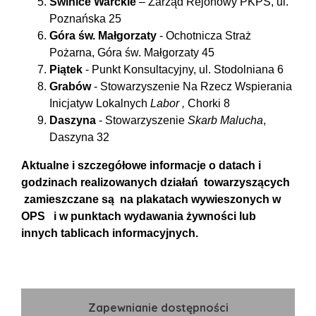
Świnice Warckie
– Zarząd Rejonowy PKPS, ul.
Poznańska 25
Góra św. Małgorzaty
- Ochotnicza Straż
Pożarna, Góra św. Małgorzaty 45
Piątek
- Punkt Konsultacyjny, ul. Stodolniana 6
Grabów
- Stowarzyszenie Na Rzecz Wspierania
Inicjatyw Lokalnych
Labor ,
Chorki 8
Daszyna
- Stowarzyszenie
Skarb Malucha
,
Daszyna 32
Aktualne i szczegółowe informacje o datach i
godzinach realizowanych działań towarzyszących
zamieszczane są na plakatach wywieszonych w
OPS i w punktach wydawania żywności lub
innych tablicach informacyjnych.
Zapewnianie dostępności