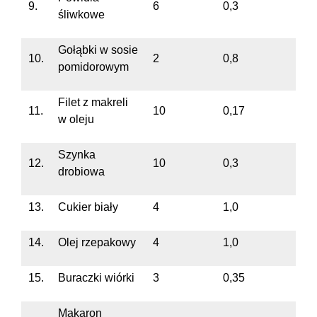
9.
6
0,3
śliwkowe
Gołąbki w sosie
10.
2
0,8
pomidorowym
Filet z makreli
11.
10
0,17
w oleju
Szynka
12.
10
0,3
drobiowa
13.
Cukier biały
4
1,0
14.
Olej rzepakowy
4
1,0
15.
Buraczki wiórki
3
0,35
Makaron