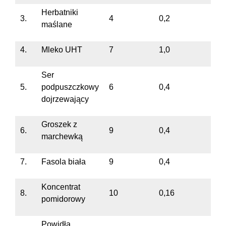
Herbatniki
3.
4
0,2
maślane
4.
Mleko UHT
7
1,0
Ser
5.
podpuszczkowy
6
0,4
dojrzewający
Groszek z
6.
9
0,4
marchewką
7.
Fasola biała
9
0,4
Koncentrat
8.
10
0,16
pomidorowy
Powidła