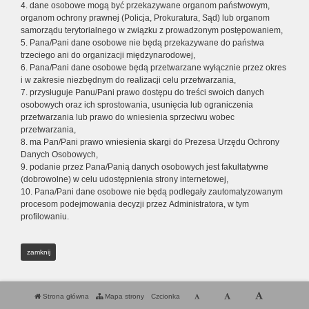
4. dane osobowe mogą być przekazywane organom państwowym,
organom ochrony prawnej (Policja, Prokuratura, Sąd) lub organom
samorządu terytorialnego w związku z prowadzonym postępowaniem,
5. Pana/Pani dane osobowe nie będą przekazywane do państwa
trzeciego ani do organizacji międzynarodowej,
6. Pana/Pani dane osobowe będą przetwarzane wyłącznie przez okres
i w zakresie niezbędnym do realizacji celu przetwarzania,
7. przysługuje Panu/Pani prawo dostępu do treści swoich danych
osobowych oraz ich sprostowania, usunięcia lub ograniczenia
przetwarzania lub prawo do wniesienia sprzeciwu wobec
przetwarzania,
8. ma Pan/Pani prawo wniesienia skargi do Prezesa Urzędu Ochrony
Danych Osobowych,
9. podanie przez Pana/Panią danych osobowych jest fakultatywne
(dobrowolne) w celu udostępnienia strony internetowej,
10. Pana/Pani dane osobowe nie będą podlegały zautomatyzowanym
procesom podejmowania decyzji przez Administratora, w tym
profilowaniu.
zamknij
Strona główna
Mapa strony
Czcionka