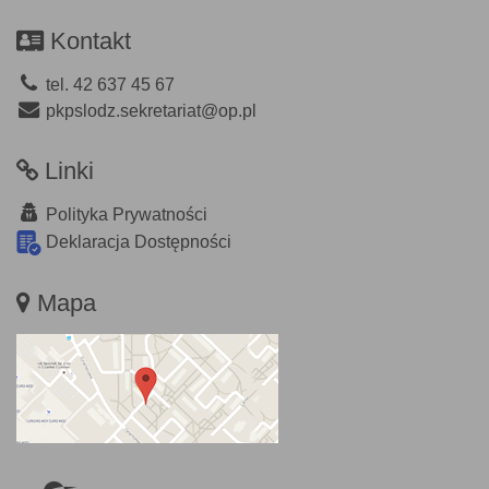
Kontakt
tel. 42 637 45 67
pkpslodz.sekretariat@op.pl
Linki
Polityka Prywatności
Deklaracja Dostępności
Mapa