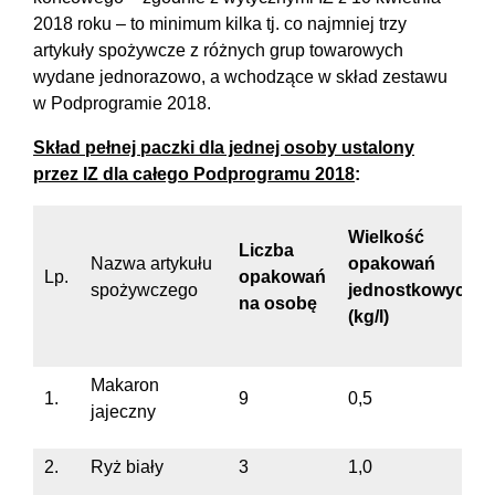
2018 roku – to minimum kilka tj. co najmniej trzy
artykuły spożywcze z różnych grup towarowych
wydane jednorazowo, a wchodzące w skład zestawu
w Podprogramie 2018.
Skład pełnej paczki dla jednej osoby ustalony
przez IZ dla całego Podprogramu 2018
:
Wielkość
Liczba
Nazwa artykułu
opakowań
Lp.
opakowań
spożywczego
jednostkowych
na osobę
(kg/l)
Makaron
1.
9
0,5
jajeczny
2.
Ryż biały
3
1,0