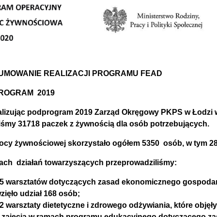
UMOWANIE REALIZACJI PROGRAMU FEAD
ROGRAM 2019
zując podprogram 2019 Zarząd Okręgowy PKPS w Łodzi w
śmy 31718 paczek z żywnością dla osób potrzebujących.
cy żywnościowej skorzystało ogółem 5350 osób, w tym 28
ach działań towarzyszących przeprowadziliśmy:
5 warsztatów dotyczących zasad ekonomicznego gospoda
zięło udział 168 osób;
2 warsztaty dietetyczne i zdrowego odżywiania, które obję
 zajęcia w ramach programu edukacyjnego dotyczącego zasa