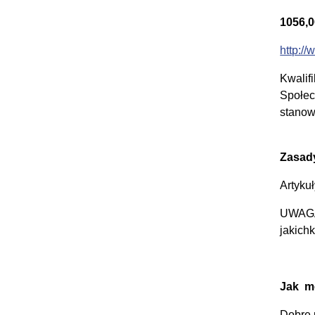
1056,0
http:/
Kwalif
Społec
stanow
Zasad
Artyku
UWAGA:
jakich
Jak m
Dobre 