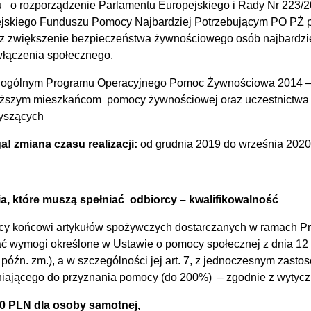
u o rozporządzenie Parlamentu Europejskiego i Rady Nr 223/20
jskiego Funduszu Pomocy Najbardziej Potrzebującym PO PŻ pr
z zwiększenie bezpieczeństwa żywnościowego osób najbardziej 
włączenia społecznego.
ogólnym Programu Operacyjnego Pomoc Żywnościowa 2014 – 
ższym mieszkańcom pomocy żywnościowej oraz uczestnictwa 
yszących
! zmiana czasu realizacji:
od grudnia 2019 do września 2020
ia, które muszą spełniać odbiorcy – kwalifikowalność
cy końcowi artykułów spożywczych dostarczanych w ramach
ać wymogi określone w Ustawie o pomocy społecznej z dnia 12 ma
 późn. zm.), a w szczególności jej art. 7, z jednoczesnym zas
iającego do przyznania pomocy (do 200%) – zgodnie z wytyczny
0 PLN dla osoby samotnej,