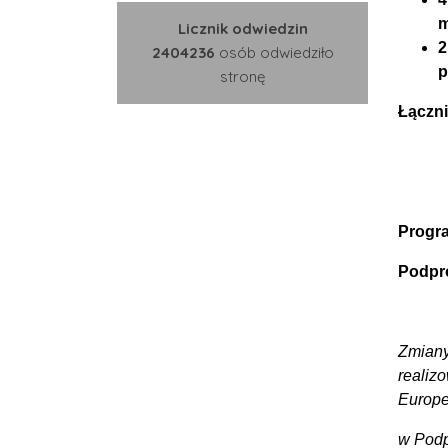
m
Licznik odwiedzin
2
2404236
osób odwiedziło
p
stronę
Łączni
Progr
Podpr
Zmiany
realiz
Europe
w Podp