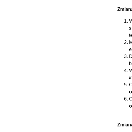
Zmiana
W
s
t
M
e
D
b
W
t
O
o
O
o
Zmiana