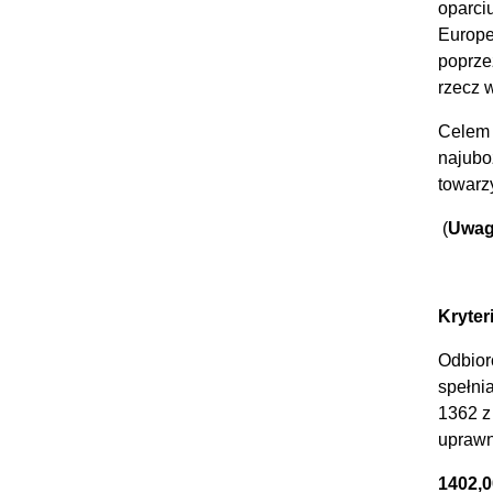
oparci
Europe
poprze
rzecz 
Celem 
najubo
towarz
(
Uwaga
Kryter
Odbior
spełni
1362 z
uprawn
1402,0