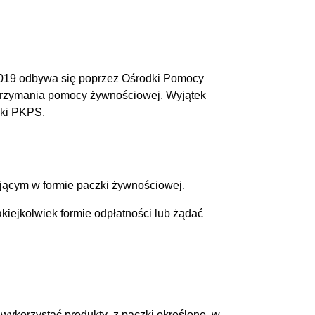
2019 odbywa się poprzez Ośrodki Pomocy
trzymania pomocy żywnościowej. Wyjątek
wki PKPS.
jącym w formie paczki żywnościowej.
iejkolwiek formie odpłatności lub żądać
 wykorzystać produkty z paczki określone w