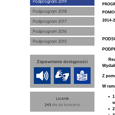
Podprogram 2019
Podprogram 2018
Podprogram 2017
Podprogram 2016
PODS
Podprogram 2015
PODP
Reali
Zapewnianie dostępności
Wydali
Z pomo
W ram
1
Licznik
w
243
dni do koncertu
2
4