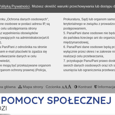
Polityką Prywatności
. Możesz określić warunki przechowywania lub dostępu d
 linku „Ochrona danych osobowych”,
Prokuratura, Sąd) lub organom sam
ne osobowe w postaci adresu IP, są
terytorialnego w związku z prowadz
 celu udostępniania strony
postępowaniem,
raz wypełnienia obowiązków
5. Pana/Pani dane osobowe nie bę
ywających na administratorze(art.6
do państwa trzeciego ani do organiza
),
międzynarodowej,
sta Pan/Pani z odnośnika na stronie
6. Pana/Pani dane osobowe będą pr
em e-mail placówki to zgadza się
wyłącznie przez okres i w zakresie 
zetwarzanie danych w celu
realizacji celu przetwarzania,
owiedzi,
7. przysługuje Panu/Pani prawo dost
we mogą być przekazywane organom
swoich danych osobowych oraz ich s
ganom ochrony prawnej (Policja,
usunięcia lub ograniczenia przetwar
na główna
Mapa strony
Czcionka
Kontrast
Informacja
T POMOCY SPOŁECZNEJ
ZI