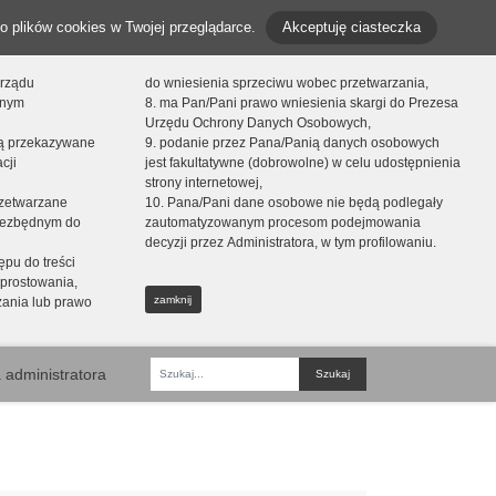
o plików cookies w Twojej przeglądarce.
Akceptuję ciasteczka
orządu
do wniesienia sprzeciwu wobec przetwarzania,
onym
8. ma Pan/Pani prawo wniesienia skargi do Prezesa
Urzędu Ochrony Danych Osobowych,
dą przekazywane
9. podanie przez Pana/Panią danych osobowych
cji
jest fakultatywne (dobrowolne) w celu udostępnienia
strony internetowej,
zetwarzane
10. Pana/Pani dane osobowe nie będą podlegały
niezbędnym do
zautomatyzowanym procesom podejmowania
decyzji przez Administratora, w tym profilowaniu.
ępu do treści
prostowania,
zamknij
zania lub prawo
 administratora
Fraza