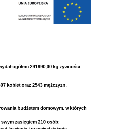
ydał ogółem 291990,00 kg żywności.
07 kobiet oraz 2543 mężczyzn.
rowania budżetem domowym, w których
ły swym zasięgiem 210 osób;
d żywienia i przeciwdziałania