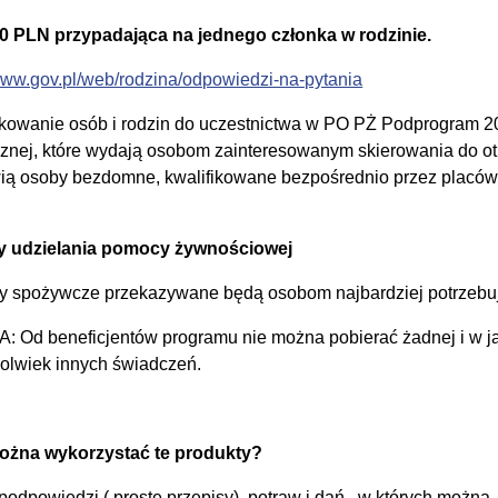
0 PLN przypadająca na jednego członka w rodzinie.
/www.gov.pl/web/rodzina/odpowiedzi-na-pytania
ikowanie osób i rodzin do uczestnictwa w PO PŻ Podprogram 
znej, które wydają osobom zainteresowanym skierowania do o
ią osoby bezdomne, kwalifikowane bezpośrednio przez placó
y udzielania pomocy żywnościowej
ły spożywcze przekazywane będą osobom najbardziej potrzebu
 Od beneficjentów programu nie można pobierać żadnej i w jak
kolwiek innych świadczeń.
ożna wykorzystać te produkty?
podpowiedzi ( proste przepisy) potraw i dań, w których można