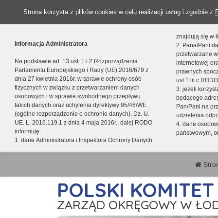
Strona korzysta z plików cookies w celu realizacji usług i zgodnie z
znajdują się w
Informacja Administratora
2. Pana/Pani da
przetwarzane w
Na podstawie art. 13 ust. 1 i 2 Rozporządzenia
internetowej o
Parlamentu Europejskiego i Rady (UE) 2016/679 z
prawnych spocz
dnia 27 kwietnia 2016r. w sprawie ochrony osób
ust.1 lit.c RODO
fizycznych w związku z przetwarzaniem danych
3. jeżeli korzy
osobowych i w sprawie swobodnego przepływu
będącego adres
takich danych oraz uchylenia dyrektywy 95/46/WE
Pan/Pani na pr
(ogólne rozporządzenie o ochronie danych), Dz. U.
udzielenia odp
UE. L. 2016.119.1 z dnia 4 maja 2016r., dalej RODO
4. dane osobo
informuję:
państwowym, or
1. dane Administratora i Inspektora Ochrony Danych
Stro
POLSKI KOMITE
ZARZĄD OKRĘGOWY W ŁOD