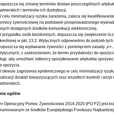
opuszcza się zmianę terminów dostaw poszczególnych artyku
artnerskich i terminów ich dystrybucji.
 celu minimalizacji ryzyka zarażenia, zaleca się kwalifikowani
omocy żywnościowej na podstawie przeprowadzonego wywiadu 
nnych dostępnych środków komunikacji elektronicznej.
 przypadku osób bezdomnych, dopuszcza się zwiększenie lic
kreślonej w pkt. 13.2. Wytycznych odpowiednio do potrzeb tyc
opuszcza się wydawanie żywności z pominięciem zasady „n+... ",
ytycznych, z zastrzeżeniem, że termin przydatności do spożycia 
ługi, aby umożliwić odbiorcy spożytkowanie artykułów spożyw
o spożycia.
 okresie zagrożenia epidemicznego w celu minimalizacji ryzyk
ealizacji działań towarzyszących oraz wszelkich kontroli i wizy
artnerskich.
nia ogólne
m Operacyjny Pomoc Żywnościowa 2014-2020 (PO PŻ) jest k
inansowanym ze środków Europejskiego Funduszu Najbardziej P