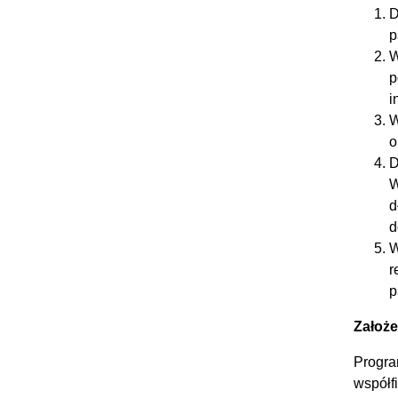
D
p
W
p
i
W
o
D
W
d
d
W
r
p
Założe
Progra
współf