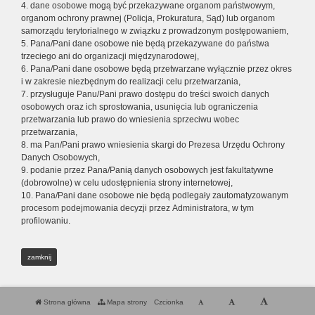
4. dane osobowe mogą być przekazywane organom państwowym,
organom ochrony prawnej (Policja, Prokuratura, Sąd) lub organom
samorządu terytorialnego w związku z prowadzonym postępowaniem,
5. Pana/Pani dane osobowe nie będą przekazywane do państwa
trzeciego ani do organizacji międzynarodowej,
6. Pana/Pani dane osobowe będą przetwarzane wyłącznie przez okres
i w zakresie niezbędnym do realizacji celu przetwarzania,
7. przysługuje Panu/Pani prawo dostępu do treści swoich danych
osobowych oraz ich sprostowania, usunięcia lub ograniczenia
przetwarzania lub prawo do wniesienia sprzeciwu wobec
przetwarzania,
8. ma Pan/Pani prawo wniesienia skargi do Prezesa Urzędu Ochrony
Danych Osobowych,
9. podanie przez Pana/Panią danych osobowych jest fakultatywne
(dobrowolne) w celu udostępnienia strony internetowej,
10. Pana/Pani dane osobowe nie będą podlegały zautomatyzowanym
procesom podejmowania decyzji przez Administratora, w tym
profilowaniu.
zamknij
Strona główna
Mapa strony
Czcionka