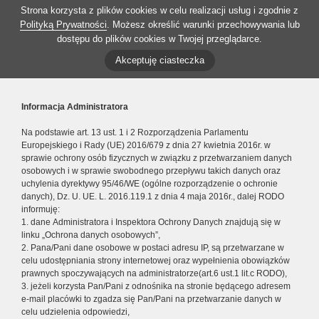
Strona korzysta z plików cookies w celu realizacji usług i zgodnie z
Polityką Prywatności
. Możesz określić warunki przechowywania lub
dostępu do plików cookies w Twojej przeglądarce.
Akceptuję ciasteczka
Informacja Administratora
Na podstawie art. 13 ust. 1 i 2 Rozporządzenia Parlamentu
Europejskiego i Rady (UE) 2016/679 z dnia 27 kwietnia 2016r. w
sprawie ochrony osób fizycznych w związku z przetwarzaniem danych
osobowych i w sprawie swobodnego przepływu takich danych oraz
uchylenia dyrektywy 95/46/WE (ogólne rozporządzenie o ochronie
danych), Dz. U. UE. L. 2016.119.1 z dnia 4 maja 2016r., dalej RODO
informuję:
1. dane Administratora i Inspektora Ochrony Danych znajdują się w
linku „Ochrona danych osobowych”,
2. Pana/Pani dane osobowe w postaci adresu IP, są przetwarzane w
celu udostępniania strony internetowej oraz wypełnienia obowiązków
prawnych spoczywających na administratorze(art.6 ust.1 lit.c RODO),
3. jeżeli korzysta Pan/Pani z odnośnika na stronie będącego adresem
e-mail placówki to zgadza się Pan/Pani na przetwarzanie danych w
celu udzielenia odpowiedzi,