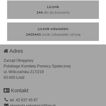
Licznik
244
dni do koncertu
Licznik odwiedzin
2405443
osób odwiedziło stronę
Adres
Zarząd Okręgowy
Polskiego Komitetu Pomocy Społecznej
ul. Wólczańska 217/219
93-005 Łódź
Kontakt
tel. 42 637 45 67
pkpslodz.sekretariat@op.pl