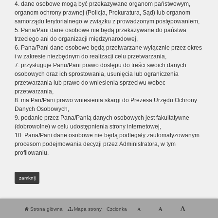
4. dane osobowe mogą być przekazywane organom państwowym,
organom ochrony prawnej (Policja, Prokuratura, Sąd) lub organom
samorządu terytorialnego w związku z prowadzonym postępowaniem,
5. Pana/Pani dane osobowe nie będą przekazywane do państwa
trzeciego ani do organizacji międzynarodowej,
6. Pana/Pani dane osobowe będą przetwarzane wyłącznie przez okres
i w zakresie niezbędnym do realizacji celu przetwarzania,
7. przysługuje Panu/Pani prawo dostępu do treści swoich danych
osobowych oraz ich sprostowania, usunięcia lub ograniczenia
przetwarzania lub prawo do wniesienia sprzeciwu wobec
przetwarzania,
8. ma Pan/Pani prawo wniesienia skargi do Prezesa Urzędu Ochrony
Danych Osobowych,
9. podanie przez Pana/Panią danych osobowych jest fakultatywne
(dobrowolne) w celu udostępnienia strony internetowej,
10. Pana/Pani dane osobowe nie będą podlegały zautomatyzowanym
procesom podejmowania decyzji przez Administratora, w tym
profilowaniu.
zamknij
Strona główna
Mapa strony
Czcionka