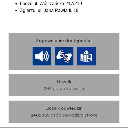
Łodzi: ul. Wólczańska 217/219
Zgierzu: ul. Jana Pawła II, 19
Zapewnianie dostępności
Licznik
244
dni do koncertu
Licznik odwiedzin
2405065
osób odwiedziło stronę