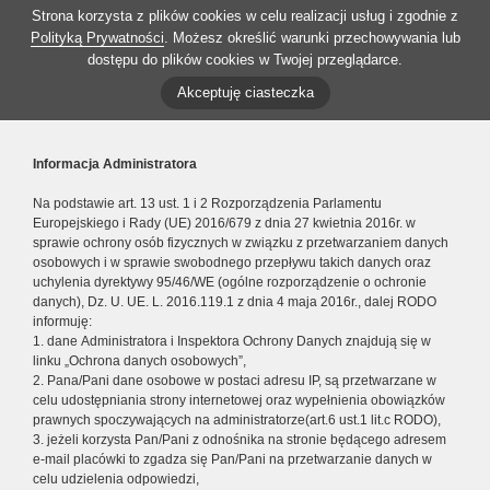
Strona korzysta z plików cookies w celu realizacji usług i zgodnie z
Polityką Prywatności
. Możesz określić warunki przechowywania lub
dostępu do plików cookies w Twojej przeglądarce.
Akceptuję ciasteczka
Informacja Administratora
Na podstawie art. 13 ust. 1 i 2 Rozporządzenia Parlamentu
Europejskiego i Rady (UE) 2016/679 z dnia 27 kwietnia 2016r. w
sprawie ochrony osób fizycznych w związku z przetwarzaniem danych
osobowych i w sprawie swobodnego przepływu takich danych oraz
uchylenia dyrektywy 95/46/WE (ogólne rozporządzenie o ochronie
danych), Dz. U. UE. L. 2016.119.1 z dnia 4 maja 2016r., dalej RODO
informuję:
1. dane Administratora i Inspektora Ochrony Danych znajdują się w
linku „Ochrona danych osobowych”,
2. Pana/Pani dane osobowe w postaci adresu IP, są przetwarzane w
celu udostępniania strony internetowej oraz wypełnienia obowiązków
prawnych spoczywających na administratorze(art.6 ust.1 lit.c RODO),
3. jeżeli korzysta Pan/Pani z odnośnika na stronie będącego adresem
e-mail placówki to zgadza się Pan/Pani na przetwarzanie danych w
celu udzielenia odpowiedzi,