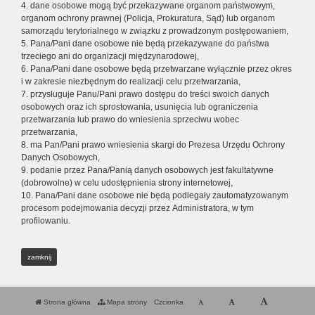
4. dane osobowe mogą być przekazywane organom państwowym,
organom ochrony prawnej (Policja, Prokuratura, Sąd) lub organom
samorządu terytorialnego w związku z prowadzonym postępowaniem,
5. Pana/Pani dane osobowe nie będą przekazywane do państwa
trzeciego ani do organizacji międzynarodowej,
6. Pana/Pani dane osobowe będą przetwarzane wyłącznie przez okres
i w zakresie niezbędnym do realizacji celu przetwarzania,
7. przysługuje Panu/Pani prawo dostępu do treści swoich danych
osobowych oraz ich sprostowania, usunięcia lub ograniczenia
przetwarzania lub prawo do wniesienia sprzeciwu wobec
przetwarzania,
8. ma Pan/Pani prawo wniesienia skargi do Prezesa Urzędu Ochrony
Danych Osobowych,
9. podanie przez Pana/Panią danych osobowych jest fakultatywne
(dobrowolne) w celu udostępnienia strony internetowej,
10. Pana/Pani dane osobowe nie będą podlegały zautomatyzowanym
procesom podejmowania decyzji przez Administratora, w tym
profilowaniu.
zamknij
Strona główna
Mapa strony
Czcionka