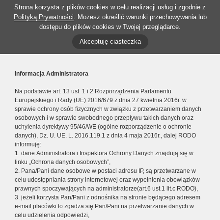
Strona korzysta z plików cookies w celu realizacji usług i zgodnie z
Polityką Prywatności
. Możesz określić warunki przechowywania lub
dostępu do plików cookies w Twojej przeglądarce.
Akceptuję ciasteczka
Informacja Administratora
Na podstawie art. 13 ust. 1 i 2 Rozporządzenia Parlamentu
Europejskiego i Rady (UE) 2016/679 z dnia 27 kwietnia 2016r. w
sprawie ochrony osób fizycznych w związku z przetwarzaniem danych
osobowych i w sprawie swobodnego przepływu takich danych oraz
uchylenia dyrektywy 95/46/WE (ogólne rozporządzenie o ochronie
danych), Dz. U. UE. L. 2016.119.1 z dnia 4 maja 2016r., dalej RODO
informuję:
1. dane Administratora i Inspektora Ochrony Danych znajdują się w
linku „Ochrona danych osobowych”,
2. Pana/Pani dane osobowe w postaci adresu IP, są przetwarzane w
celu udostępniania strony internetowej oraz wypełnienia obowiązków
prawnych spoczywających na administratorze(art.6 ust.1 lit.c RODO),
3. jeżeli korzysta Pan/Pani z odnośnika na stronie będącego adresem
e-mail placówki to zgadza się Pan/Pani na przetwarzanie danych w
celu udzielenia odpowiedzi,