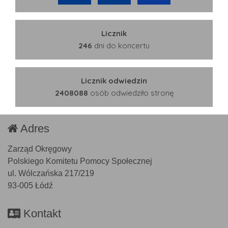
Licznik
246
dni do koncertu
Licznik odwiedzin
2408088
osób odwiedziło stronę
Adres
Zarząd Okręgowy
Polskiego Komitetu Pomocy Społecznej
ul. Wólczańska 217/219
93-005 Łódź
Kontakt