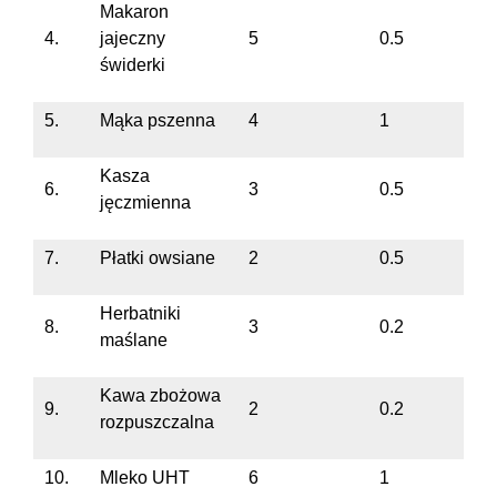
Makaron
4.
jajeczny
5
0.5
świderki
5.
Mąka pszenna
4
1
Kasza
6.
3
0.5
jęczmienna
7.
Płatki owsiane
2
0.5
Herbatniki
8.
3
0.2
maślane
Kawa zbożowa
9.
2
0.2
rozpuszczalna
10.
Mleko UHT
6
1