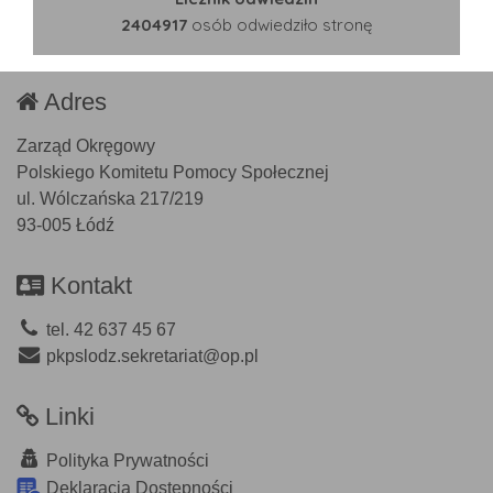
2404917
osób odwiedziło stronę
Adres
Zarząd Okręgowy
Polskiego Komitetu Pomocy Społecznej
ul. Wólczańska 217/219
93-005 Łódź
Kontakt
tel. 42 637 45 67
pkpslodz.sekretariat@op.pl
Linki
Polityka Prywatności
Deklaracja Dostępności