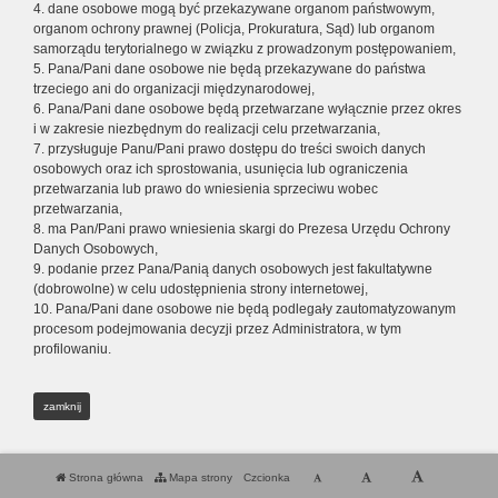
4. dane osobowe mogą być przekazywane organom państwowym,
organom ochrony prawnej (Policja, Prokuratura, Sąd) lub organom
samorządu terytorialnego w związku z prowadzonym postępowaniem,
5. Pana/Pani dane osobowe nie będą przekazywane do państwa
trzeciego ani do organizacji międzynarodowej,
6. Pana/Pani dane osobowe będą przetwarzane wyłącznie przez okres
i w zakresie niezbędnym do realizacji celu przetwarzania,
7. przysługuje Panu/Pani prawo dostępu do treści swoich danych
osobowych oraz ich sprostowania, usunięcia lub ograniczenia
przetwarzania lub prawo do wniesienia sprzeciwu wobec
przetwarzania,
8. ma Pan/Pani prawo wniesienia skargi do Prezesa Urzędu Ochrony
Danych Osobowych,
9. podanie przez Pana/Panią danych osobowych jest fakultatywne
(dobrowolne) w celu udostępnienia strony internetowej,
10. Pana/Pani dane osobowe nie będą podlegały zautomatyzowanym
procesom podejmowania decyzji przez Administratora, w tym
profilowaniu.
zamknij
Strona główna
Mapa strony
Czcionka