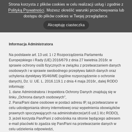
Strona korzysta z plików cookies w celu realizacji usług i zgodnie z
Polityką Prywatności
. Możesz określić warunki przechowywania lub
dostępu do plików cookies w Twojej przeglądarce.
Akceptuję ciasteczka
Informacja Administratora
Na podstawie art. 13 ust. 1 i 2 Rozporządzenia Parlamentu
Europejskiego i Rady (UE) 2016/679 z dnia 27 kwietnia 2016r. w
sprawie ochrony osób fizycznych w związku z przetwarzaniem danych
osobowych i w sprawie swobodnego przepływu takich danych oraz
uchylenia dyrektywy 95/46/WE (ogólne rozporządzenie o ochronie
danych), Dz. U. UE. L. 2016.119.1 z dnia 4 maja 2016r., dalej RODO
informuję:
1. dane Administratora i Inspektora Ochrony Danych znajdują się w
linku „Ochrona danych osobowych”,
2. Pana/Pani dane osobowe w postaci adresu IP, są przetwarzane w
celu udostępniania strony internetowej oraz wypełnienia obowiązków
prawnych spoczywających na administratorze(art.6 ust.1 lit.c RODO),
3. jeżeli korzysta Pan/Pani z odnośnika na stronie będącego adresem
e-mail placówki to zgadza się Pan/Pani na przetwarzanie danych w
celu udzielenia odpowiedzi,