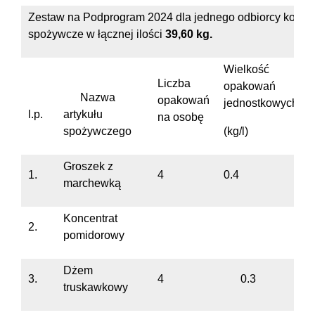
Zestaw na Podprogram 2024 dla jednego odbiorcy końco
spożywcze w łącznej ilości
39,60 kg.
Wielkość
Liczba
opakowań
Nazwa
opakowań
jednostkowych
l.p.
artykułu
na osobę
spożywczego
(kg/l)
Groszek z
1.
4
0.4
marchewką
Koncentrat
2.
1,1
pomidorowy
Dżem
3.
4
0.3
truskawkowy