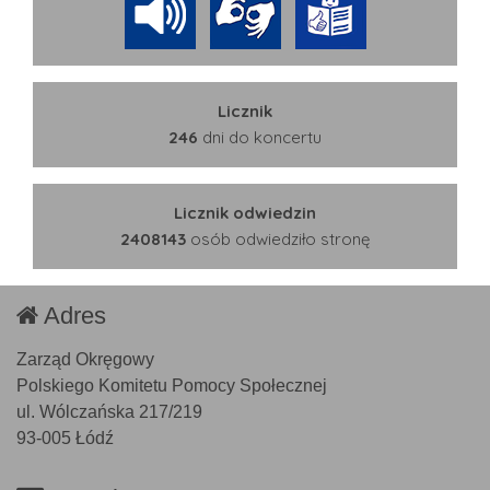
Licznik
246
dni do koncertu
Licznik odwiedzin
2408143
osób odwiedziło stronę
Adres
Zarząd Okręgowy
Polskiego Komitetu Pomocy Społecznej
ul. Wólczańska 217/219
93-005 Łódź