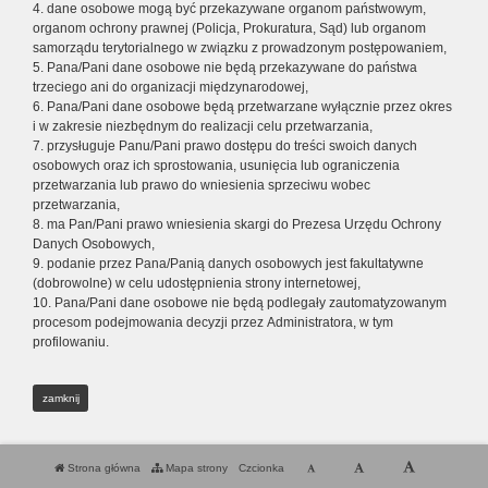
4. dane osobowe mogą być przekazywane organom państwowym,
organom ochrony prawnej (Policja, Prokuratura, Sąd) lub organom
samorządu terytorialnego w związku z prowadzonym postępowaniem,
5. Pana/Pani dane osobowe nie będą przekazywane do państwa
trzeciego ani do organizacji międzynarodowej,
6. Pana/Pani dane osobowe będą przetwarzane wyłącznie przez okres
i w zakresie niezbędnym do realizacji celu przetwarzania,
7. przysługuje Panu/Pani prawo dostępu do treści swoich danych
osobowych oraz ich sprostowania, usunięcia lub ograniczenia
przetwarzania lub prawo do wniesienia sprzeciwu wobec
przetwarzania,
8. ma Pan/Pani prawo wniesienia skargi do Prezesa Urzędu Ochrony
Danych Osobowych,
9. podanie przez Pana/Panią danych osobowych jest fakultatywne
(dobrowolne) w celu udostępnienia strony internetowej,
10. Pana/Pani dane osobowe nie będą podlegały zautomatyzowanym
procesom podejmowania decyzji przez Administratora, w tym
profilowaniu.
zamknij
Strona główna
Mapa strony
Czcionka