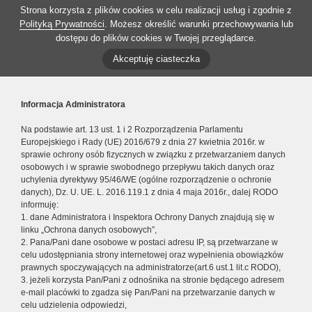
Strona korzysta z plików cookies w celu realizacji usług i zgodnie z
Polityką Prywatności
. Możesz określić warunki przechowywania lub
dostępu do plików cookies w Twojej przeglądarce.
Akceptuję ciasteczka
Informacja Administratora
Na podstawie art. 13 ust. 1 i 2 Rozporządzenia Parlamentu
Europejskiego i Rady (UE) 2016/679 z dnia 27 kwietnia 2016r. w
sprawie ochrony osób fizycznych w związku z przetwarzaniem danych
osobowych i w sprawie swobodnego przepływu takich danych oraz
uchylenia dyrektywy 95/46/WE (ogólne rozporządzenie o ochronie
danych), Dz. U. UE. L. 2016.119.1 z dnia 4 maja 2016r., dalej RODO
informuję:
1. dane Administratora i Inspektora Ochrony Danych znajdują się w
linku „Ochrona danych osobowych”,
2. Pana/Pani dane osobowe w postaci adresu IP, są przetwarzane w
celu udostępniania strony internetowej oraz wypełnienia obowiązków
prawnych spoczywających na administratorze(art.6 ust.1 lit.c RODO),
3. jeżeli korzysta Pan/Pani z odnośnika na stronie będącego adresem
e-mail placówki to zgadza się Pan/Pani na przetwarzanie danych w
celu udzielenia odpowiedzi,